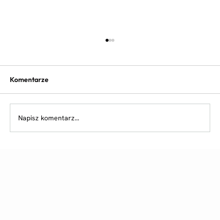
Komentarze
Napisz komentarz...
Rzetelny montaż konstrukcji stalowych