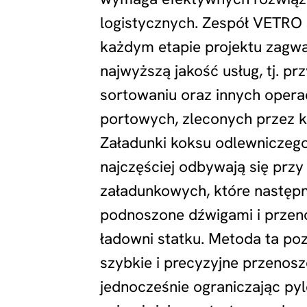
logistycznych. Zespół VETRO s
każdym etapie projektu zagw
najwyższą jakość usług, tj. pr
sortowaniu oraz innych opera
portowych, zleconych przez kl
Załadunki koksu odlewniczego
najczęściej odbywają się prz
załadunkowych, które następn
podnoszone dźwigami i przen
ładowni statku. Metoda ta po
szybkie i precyzyjne przenosz
jednocześnie ograniczając pyle