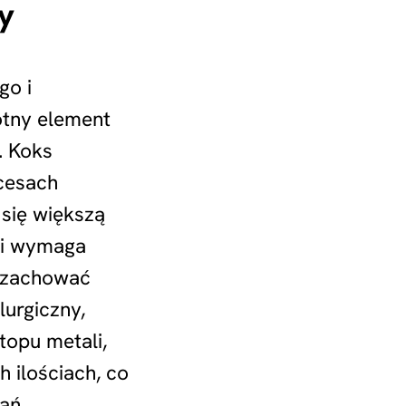
y
go i
otny element
. Koks
cesach
 się większą
 i wymaga
y zachować
urgiczny,
topu metali,
 ilościach, co
ań