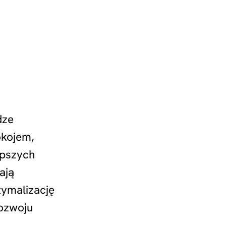
dze
okojem,
epszych
ają
tymalizację
rozwoju