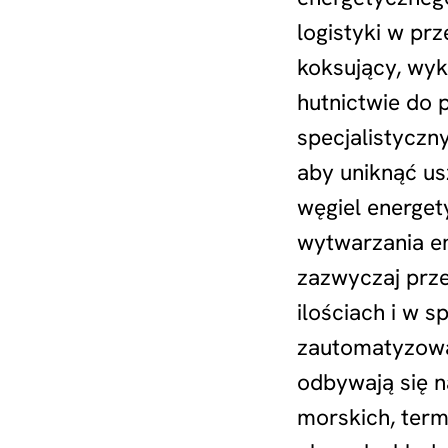
logistyki w p
koksujący, wy
hutnictwie do 
specjalistycz
aby uniknąć us
węgiel energe
wytwarzania ene
zazwyczaj prz
ilościach i w s
zautomatyzowa
odbywają się n
morskich, term