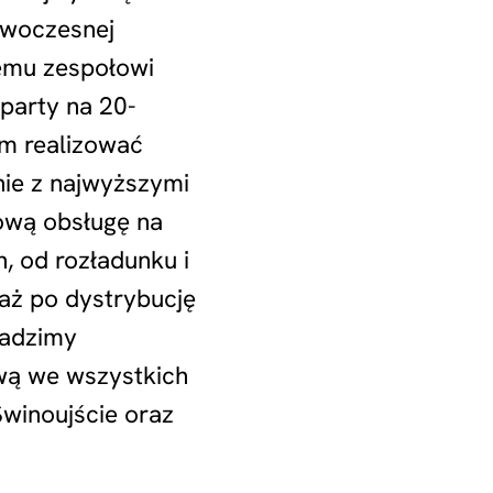
owoczesnej
nemu zespołowi
party na 20-
am realizować
ie z najwyższymi
wą obsługę na
, od rozładunku i
aż po dystrybucję
wadzimy
wą we wszystkich
Świnoujście oraz