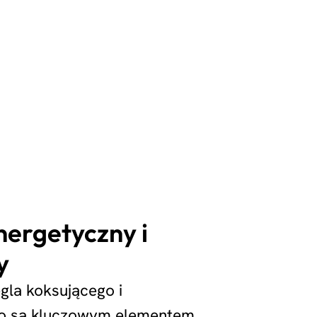
nergetyczny i
y
gla koksującego i
o są kluczowym elementem