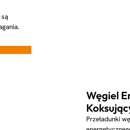
 są
agania.
Węgiel E
Koksując
Przeładunki wę
energetyczneg