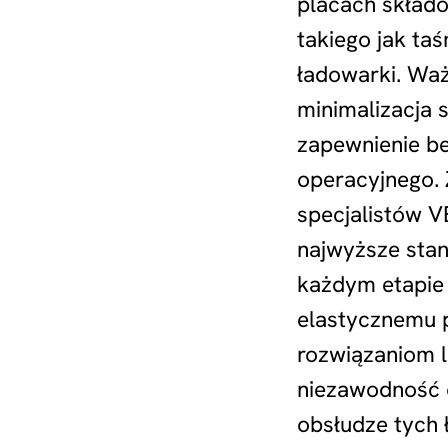
placach składo
takiego jak ta
ładowarki. Wa
minimalizacja s
zapewnienie be
operacyjnego.
specjalistów 
najwyższe sta
każdym etapie r
elastycznemu 
rozwiązaniom 
niezawodność 
obsłudze tych 