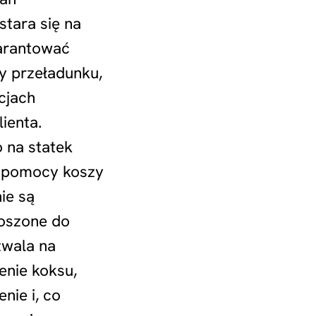
tara się na
arantować
zy przeładunku,
cjach
ienta.
 na statek
y pomocy koszy
ie są
oszone do
zwala na
enie koksu,
nie i, co