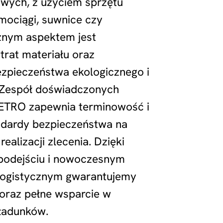
wych, z użyciem sprzętu
śmociągi, suwnice czy
żnym aspektem jest
trat materiału oraz
zpieczeństwa ekologicznego i
 Zespół doświadczonych
VETRO zapewnia terminowość i
ndardy bezpieczeństwa na
ealizacji zlecenia. Dzięki
podejściu i nowoczesnym
logistycznym gwarantujemy
oraz pełne wsparcie w
ładunków.