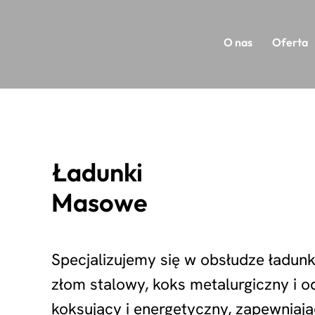
O nas
Oferta
Ładunki
Masowe
Specjalizujemy się w obsłudze ładunk
złom stalowy, koks metalurgiczny i o
koksujący i energetyczny, zapewniaj