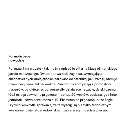
Formuła Jeden
na wodzie
Formuła 1 na wodzie – tak można opisać tę elitarną klasę olimpijskiego
jachtu mieczowego. Dwuosobowa łódź żaglowa, wymagająca
akrobatycznych umiejętności zarówno od sternika, jak i załogi, oferuje
prawdziwy spektakl na wodzie. Zawodnicy korzystają z pomostów i
trapezów, by okiełznać ogromne siły działające na żagle, dzięki czemu
łódź osiąga zawrotne prędkości – ponad 20 węzłów, podczas gdy inne
jednostki ledwo przekraczają 10. Ekstremalna prędkość, duże żagle
i ryzyko wywrotki sprawiają, że te wyścigi są nie tylko technicznym
wyzwaniem, ale także widowiskiem zapierającym dech w piersiach.