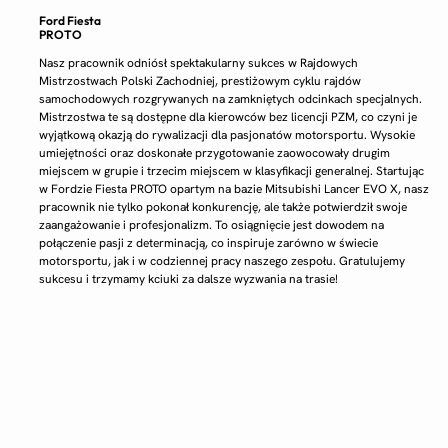
Ford Fiesta
PROTO
Nasz pracownik odniósł spektakularny sukces w Rajdowych
Mistrzostwach Polski Zachodniej, prestiżowym cyklu rajdów
samochodowych rozgrywanych na zamkniętych odcinkach specjalnych.
Mistrzostwa te są dostępne dla kierowców bez licencji PZM, co czyni je
wyjątkową okazją do rywalizacji dla pasjonatów motorsportu. Wysokie
umiejętności oraz doskonałe przygotowanie zaowocowały drugim
miejscem w grupie i trzecim miejscem w klasyfikacji generalnej. Startując
w Fordzie Fiesta PROTO opartym na bazie Mitsubishi Lancer EVO X, nasz
pracownik nie tylko pokonał konkurencję, ale także potwierdził swoje
zaangażowanie i profesjonalizm. To osiągnięcie jest dowodem na
połączenie pasji z determinacją, co inspiruje zarówno w świecie
motorsportu, jak i w codziennej pracy naszego zespołu. Gratulujemy
sukcesu i trzymamy kciuki za dalsze wyzwania na trasie!