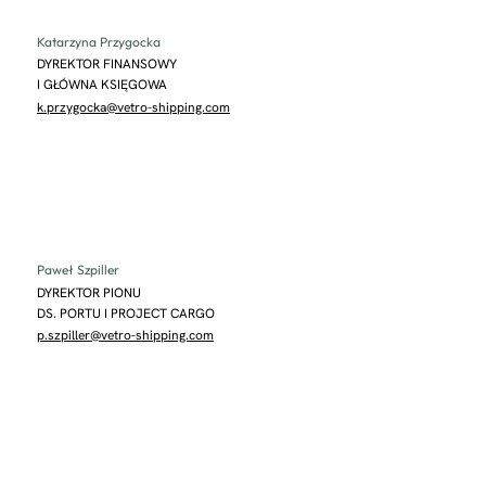
Katarzyna Przygocka
DYREKTOR FINANSOWY
I GŁÓWNA KSIĘGOWA
k.przygocka@vetro-shipping.com
Paweł Szpiller
DYREKTOR PIONU
DS. PORTU I PROJECT CARGO
p.szpiller@vetro-shipping.com