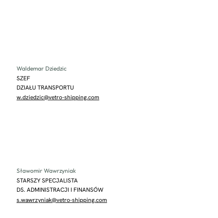
Waldemar Dziedzic
SZEF
DZIAŁU TRANSPORTU
w.dziedzic@vetro-shipping.com
Sławomir Wawrzyniak
STARSZY SPECJALISTA
DS. ADMINISTRACJI I FINANSÓW
s.wawrzyniak@vetro-shipping.com