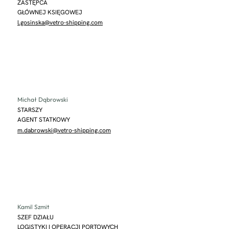
ZASTĘPCA
GŁÓWNEJ KSIĘGOWEJ
l.gosinska@vetro-shipping.com
Michał Dąbrowski
STARSZY
AGENT STATKOWY
m.dabrowski@vetro-shipping.com
Kamil Szmit
SZEF DZIAŁU
LOGISTYKI I OPERACJI PORTOWYCH