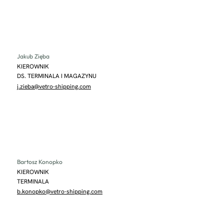
Jakub Zięba
KIEROWNIK
DS. TERMINALA I MAGAZYNU
j.zieba@vetro-shipping.com
Bartosz Konopko
KIEROWNIK
TERMINALA
b.konopko@vetro-shipping.com